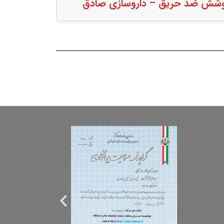
شش ضد حریق – دیوان عدالت اداری
پوشش ضد 