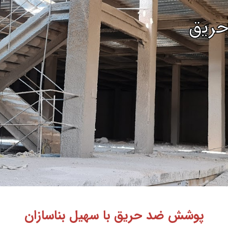
ریق
پوشش ضد حریق با سهیل بناسازان