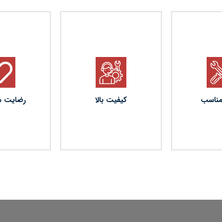
در آخر 
 نمایندگی از
مفتخریم با اجرای صدها
بازرس 
 داخلی، تامین
هزار مترمربع پروژه ضد
نشانی، 
ا کیفیت را برای
حریق با رضایت کارفرما
سازی 
سان نموده.
همراه بوده.
مناسب
کیفیت بالا
رضایت م
حریق ص