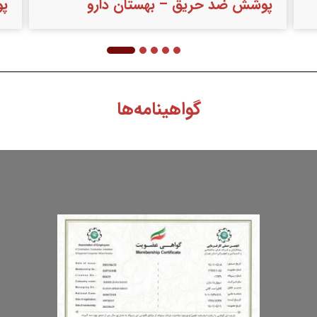
پوشش ضد حریق – داروسازی صادق
پو
گواهینامه‌ها