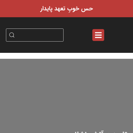
حس خوبِ تعهد پایدار