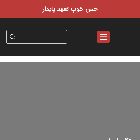
حس خوبِ تعهد پایدار