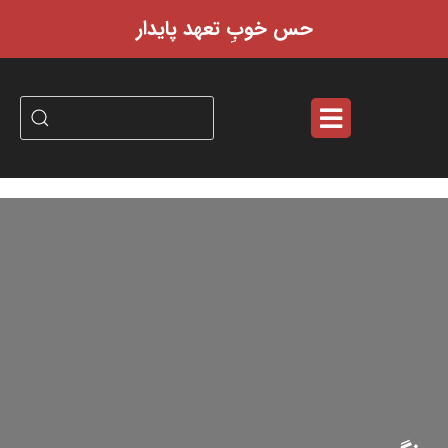
حس خوبِ تعهد پایدار