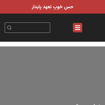
حس خوبِ تعهد پایدار