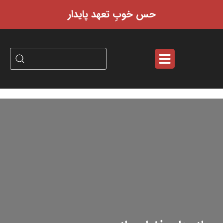
حس خوبِ تعهد پایدار