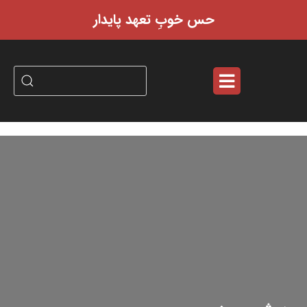
حس خوبِ تعهد پایدار