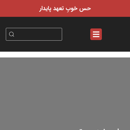
حس خوبِ تعهد پایدار