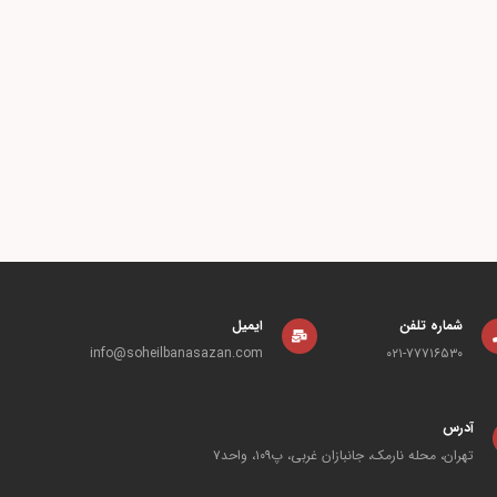
شماره تلفن
ایمیل
info@soheilbanasazan.com
۰۲۱-۷۷۷۱۶۵۳۰
آدرس
تهران، محله نارمک، جانبازان غربی، پ۱۰۹، واحد۷